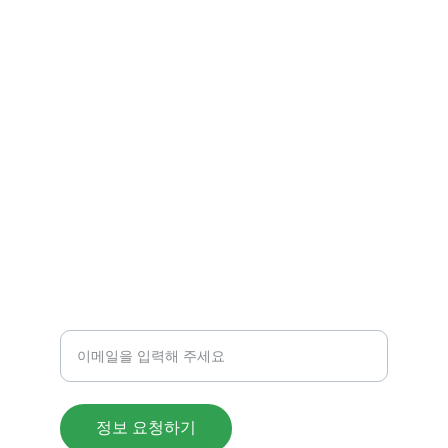
부달
부산과 경남의 오피 정보 사이트입니다.
후기
도메인 : 부산달리기.COM
051-123-4567
카테고리
이메일 주소를 입력하세요
정보 요청하기